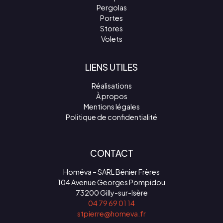
Pergolas
Portes
Stores
Volets
LIENS UTILES
Réalisations
À propos
Mentions légales
Politique de confidentialité
CONTACT
Homéva – SARL Bénier Frères
104 Avenue Georges Pompidou
73200 Gilly-sur-Isère
04 79 69 01 14
stpierre@homeva.fr