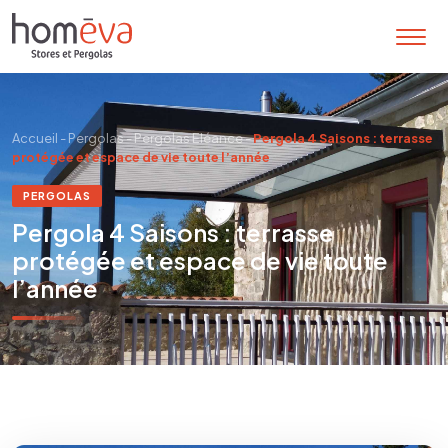
Accueil
-
Pergolas
-
Pergolas Eléance
-
Pergola 4 Saisons : terrasse
protégée et espace de vie toute l’année
PERGOLAS
Pergola 4 Saisons : terrasse
protégée et espace de vie toute
l’année